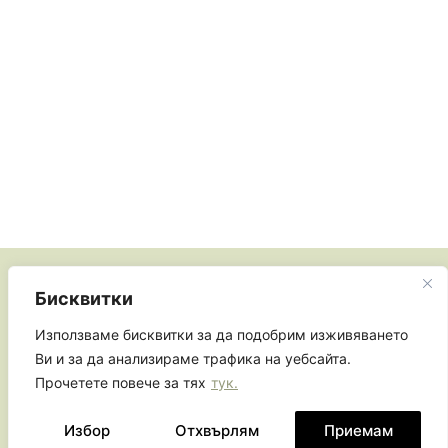
Бисквитки
Използваме бисквитки за да подобрим изживяването
Ви и за да анализираме трафика на уебсайта.
Прочетете повече за тях
тук.
Запиши се за новини от Note it! и вземи 10%
отстъпка при първа поръчка.
Избор
Отхвърлям
Приемам