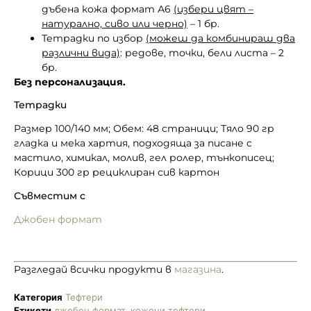
дъбена кожа формат А6
(избери цвят –
натурално, сиво или черно)
– 1 бр.
Тетрадки по избор
(можеш да комбинираш два
различни вида)
: редове, точки, бели листа – 2
бр.
Без персонализация.
Тетрадки
Размер 100/140 мм; Обем: 48 страници; Тяло 90 гр
гладка и мека хартия, подходяща за писане с
мастило, химикал, молив, гел ролер, тънкописец;
Корици 300 гр рециклиран сив картон
Съвместим с
Джобен формат
Разгледай всички продукти в
магазина
.
Категория
Тефтери
Етикети
джобен формат
,
кожени тефтери