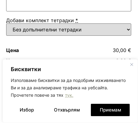
Добави комплект тетрадки
*
Цена
30,00 €
Цена на допълнителните продукти
0,00 €
Бисквитки
Обща сума
30,00 €
Използваме бисквитки за да подобрим изживяването
Ви и за да анализираме трафика на уебсайта.
Добавяне в количката
Прочетете повече за тях
тук.
Избор
Отхвърлям
Приемам
Разгледай още...