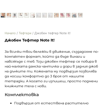
Начало
/
Тефтери
/ Джобен тефтер Note it!
Джобен Тефтер Note It!
За всички твои бележки в движение, създадохме по-
компактен формат, който да бъде винаги и
навсякъде с теб. Този джобен тефтер се побира в
най-малката дамска чантичка и дори в задния джоб
на дънките ти. Кожената му подвързия позволява
да носиш комфортно до 3 броя от нашите
тетрадки. А когато ги изпишеш, просто подмени
книжните тела с нови.
Комплектовка
Подвързия от естествена растително